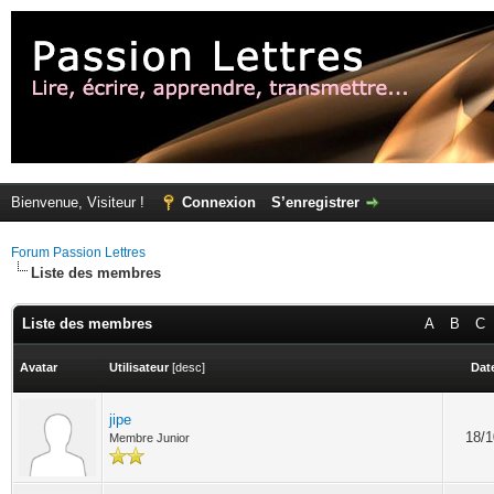
Bienvenue, Visiteur !
Connexion
S’enregistrer
Forum Passion Lettres
Liste des membres
Liste des membres
A
B
C
Avatar
Utilisateur
[
desc
]
Date
jipe
18/1
Membre Junior