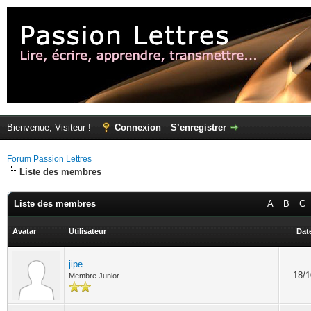
Bienvenue, Visiteur !
Connexion
S’enregistrer
Forum Passion Lettres
Liste des membres
Liste des membres
A
B
C
Avatar
Utilisateur
Date
jipe
18/1
Membre Junior