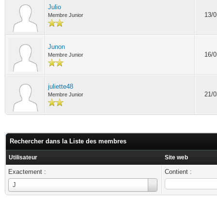
Julio
13/0
Membre Junior
Junon
16/0
Membre Junior
juliette48
21/0
Membre Junior
Rechercher dans la Liste des membres
Utilisateur
Site web
Exactement :
Contient :
Utilisateur
J