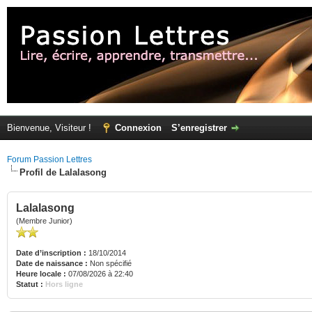
Bienvenue, Visiteur !
Connexion
S’enregistrer
Forum Passion Lettres
Profil de Lalalasong
Lalalasong
(Membre Junior)
Date d’inscription :
18/10/2014
Date de naissance :
Non spécifié
Heure locale :
07/08/2026 à 22:40
Statut :
Hors ligne