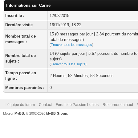
Informations sur Carrie
Inscrit le :
12/02/2015
Dernière visite
16/11/2019, 18:22
15 (0 messages par jour | 2.84 pourcent du nomb
Nombre total de
total de messages)
messages :
(
Trouver tous les messages
)
14 (0 sujets par jour | 5.67 pourcent du nombre to
Nombre total de
sujets)
sujets :
(
Trouver tous les sujets
)
Temps passé en
2 Heures, 52 Minutes, 53 Secondes
ligne :
Membres parrainés :
0
L’équipe du forum
Contact
Forum de Passion Lettres
Retourner en haut
Moteur
MyBB
, © 2002-2026
MyBB Group
.