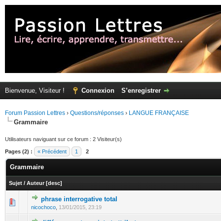
Bienvenue, Visiteur !
Connexion
S’enregistrer
Forum Passion Lettres
›
Questions/réponses
›
LANGUE FRANÇAISE
Grammaire
Utilisateurs naviguant sur ce forum : 2 Visiteur(s)
Pages (2) :
« Précédent
1
2
Grammaire
Sujet
/
Auteur
[
desc
]
phrase interrogative total
nicochoco
,
13/01/2015, 23:19