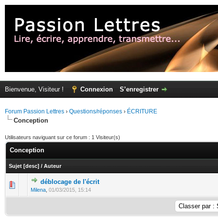
Bienvenue, Visiteur !
Connexion
S’enregistrer
Forum Passion Lettres
›
Questions/réponses
›
ÉCRITURE
Conception
Utilisateurs naviguant sur ce forum : 1 Visiteur(s)
Conception
Sujet
[
desc
]
/
Auteur
déblocage de l'écrit
Milena
,
01/03/2015, 15:14