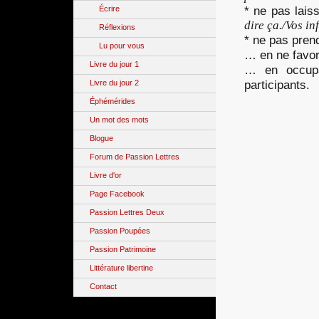
* ne pas lais
Écrire
dire ça./Vos i
Réflexions
* ne pas pren
Lu pour vous
… en ne favor
Livre du jour 1
… en occupa
participants.
Livre du jour 2
Éphémérides
Un mot des mots
Blogue
Forum de Passion Lettres
Livre d'or
Page Facebook
Passion Lettres Deux
Passion Poupées
Passion Patrimoine
Littérature libertine
Contact