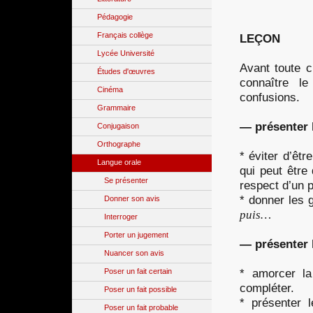
Pédagogie
Français collège
LEÇON
Lycée Université
Avant toute c
Études d'œuvres
connaître le
Cinéma
confusions.
Grammaire
— présenter l
Conjugaison
Orthographe
* éviter d’êtr
Langue orale
qui peut être 
Se présenter
respect d’un 
* donner les 
Donner son avis
puis…
Interroger
Porter un jugement
— présenter l
Nuancer son avis
* amorcer la
Poser un fait certain
compléter.
Poser un fait possible
* présenter 
Poser un fait probable