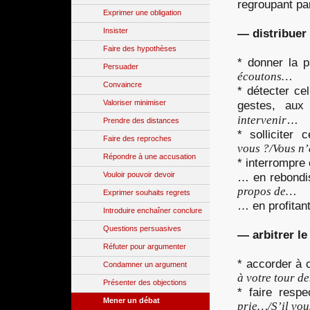
regroupant par
Exprimer une obligation
Insister
— distribuer 
Faire des hypothèses
* donner la 
Persuader
écoutons…
Convaincre
* détecter cel
Valoriser minimiser
gestes, aux
…
intervenir
Prendre des distances
* solliciter
Faire des reproches
vous ?/Vous n’
Répondre à une accusation
* interrompre 
Vouloir pouvoir devoir
… en rebondi
propos de…
Exprimer souhaits regrets
… en profitan
Introduire enchaîner conclure
Questions persuasives
— arbitrer le
Réfuter pour argumenter
* accorder à 
Condamner un argument
à votre tour d
Présenter des objections
* faire respe
Mener un débat
prie…/S’il vou