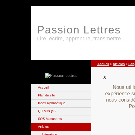
Passion Lettres
Lire, écrire, apprendre, transmettre...
Accueil
>
Articles
>
Lan
x
Nous util
Accueil
expérience su
Plan du site
nous considé
Index alphabétique
Po
Qui suis-je ?
SOS Manuscrits
Articles
Littérature