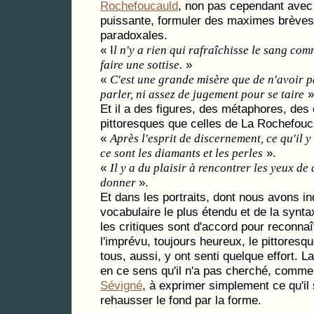
Rochefoucauld
, non pas cependant avec
puissante, formuler des maximes brèves,
paradoxales.
« I
l n'y a rien qui rafraîchisse le sang com
»
faire une sottise.
«
C'est une grande misère que de n'avoir p
»
parler, ni assez de jugement pour se taire
Et il a des figures, des métaphores, des
pittoresques que celles de La Rochefouc
«
Après l'esprit de discernement, ce qu'il 
».
ce sont les diamants et les perles
«
Il y a du plaisir à rencontrer les yeux de 
».
donner
Et dans les portraits, dont nous avons ind
vocabulaire le plus étendu et de la synta
les critiques sont d'accord pour reconnaît
l'imprévu, toujours heureux, le pittoresq
tous, aussi, y ont senti quelque effort. L
en ce sens qu'il n'a pas cherché, comm
Sévigné
, à exprimer simplement ce qu'il s
rehausser le fond par la forme.