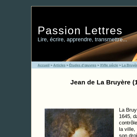
Passion Lettres
Lire, écrire, apprendre, transmettre...
Accueil
>
Articles
>
Études d'œuvres
>
XVIIe siècle
>
La Bruyè
Jean de La Bruyère (
La Bruy
1645, da
contrôl
la ville,
son droi