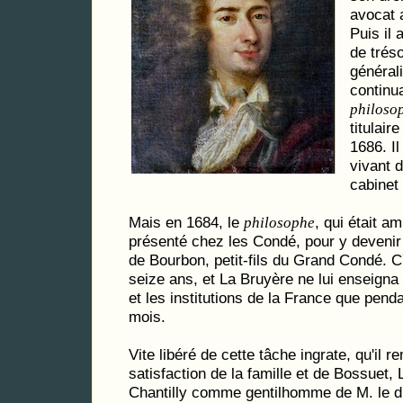
avocat 
Puis il 
de trés
générali
continua
philoso
titulair
1686. Il
vivant d
cabinet 
Mais en 1684, le
, qui était a
philosophe
présenté chez les Condé, pour y devenir
de Bourbon, petit-fils du Grand Condé. 
seize ans, et La Bruyère ne lui enseigna l
et les institutions de la France que pen
mois.
Vite libéré de cette tâche ingrate, qu'il rem
satisfaction de la famille et de Bossuet,
Chantilly comme gentilhomme de M. le duc.