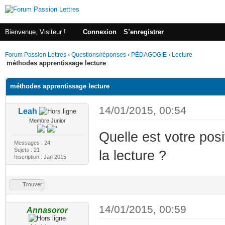
Bienvenue, Visiteur !
Connexion
S’enregistrer
Forum Passion Lettres
›
Questions/réponses
›
PÉDAGOGIE
›
Lecture
méthodes apprentissage lecture
méthodes apprentissage lecture
14/01/2015, 00:54
Leah
Membre Junior
Quelle est votre pos
Messages : 24
Sujets : 21
la lecture ?
Inscription : Jan 2015
Trouver
14/01/2015, 00:59
Annasoror