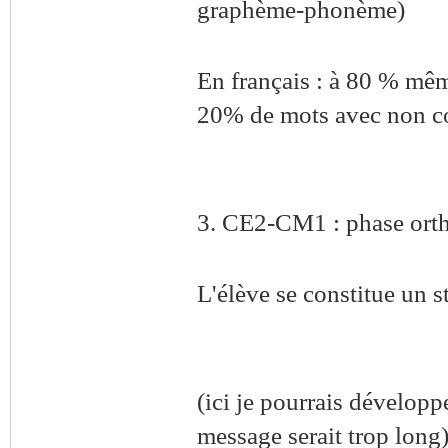
graphème-phonème)
En français : à 80 % mê
20% de mots avec non co
3. CE2-CM1 : phase ort
L'élève se constitue un s
(ici je pourrais développ
message serait trop long