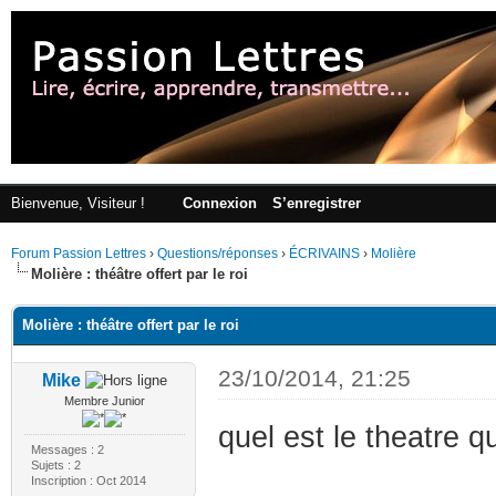
Bienvenue, Visiteur !
Connexion
S’enregistrer
Forum Passion Lettres
›
Questions/réponses
›
ÉCRIVAINS
›
Molière
Molière : théâtre offert par le roi
Molière : théâtre offert par le roi
23/10/2014, 21:25
Mike
Membre Junior
quel est le theatre qu
Messages : 2
Sujets : 2
Inscription : Oct 2014