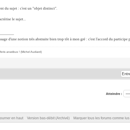
ent du sujet : c'est un "objet distinct".
actérise le sujet...
-----------------
ssage d'une notion très abstraite bien trop tôt à mon gré : c'est l'accord du participe 
feris anatibus !
(Michel Audiard)
Atteindre :
ourner en haut
Version bas-débit (Archivé)
Marquer tous les forums comme lus