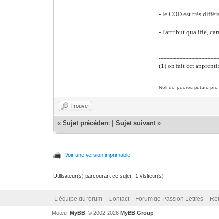
- le COD est très différ
- l'attribut qualifie, car
----------------------------------------
(1) on fait cet apprenti
Noli dei pueros putare pro 
Trouver
«
Sujet précédent
|
Sujet suivant
»
Voir une version imprimable
Utilisateur(s) parcourant ce sujet : 1 visiteur(s)
L’équipe du forum
Contact
Forum de Passion Lettres
Ret
Moteur
MyBB
, © 2002-2026
MyBB Group
.