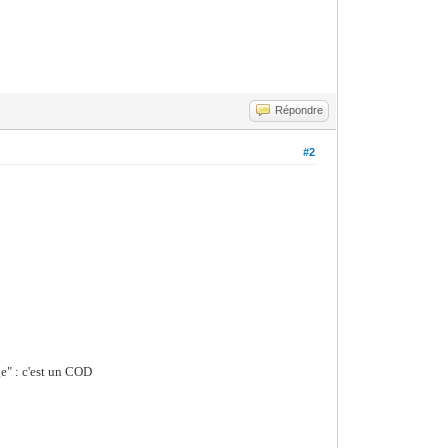
Répondre
#2
ge" : c'est un COD