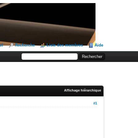
il
Recherche
Liste des membres
Aide
Affichage hiérarchique
#1