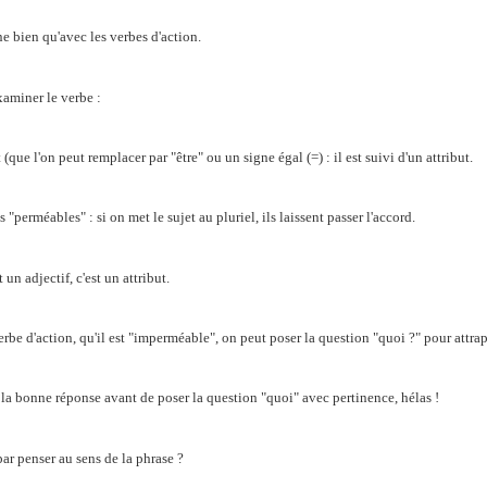
e bien qu'avec les verbes d'action.
xaminer le verbe :
at (que l'on peut remplacer par "être" ou un signe égal (=) : il est suivi d'un attribut.
s "perméables" : si on met le sujet au pluriel, ils laissent passer l'accord.
t un adjectif, c'est un attribut.
n verbe d'action, qu'il est "imperméable", on peut poser la question "quoi ?" pour attr
 la bonne réponse avant de poser la question "quoi" avec pertinence, hélas !
ar penser au sens de la phrase ?