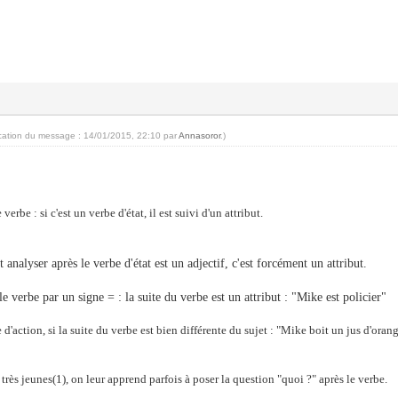
ication du message : 14/01/2015, 22:10 par
Annasoror
.)
:
verbe : si c'est un verbe d'état, il est suivi d'un attribut.
t analyser après le verbe d'état est un adjectif, c'est forcément un attribut.
e verbe par un signe = : la suite du verbe est un attribut : "Mike est policier"
e d'action, si la suite du verbe est bien différente du sujet : "Mike boit un jus d'oran
très jeunes(1), on leur apprend parfois à poser la question "quoi ?" après le verbe.