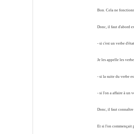
Bon. Cela ne fonctionn
Donc, il faut d'abord e
- si c'est un verbe d'ét
Je les appelle les verbe
- si la suite du verbe es
- si l'on a affaire à u
Donc, il faut connaître
Et si l'on commençait p