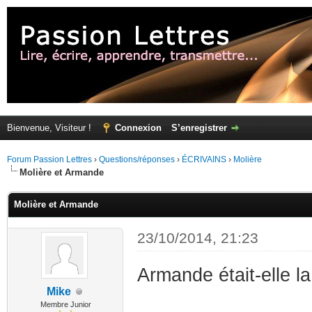
Bienvenue, Visiteur !
Connexion
S’enregistrer
Forum Passion Lettres
›
Questions/réponses
›
ÉCRIVAINS
›
Molière
Molière et Armande
Molière et Armande
23/10/2014, 21:23
Armande était-elle la 
Mike
Membre Junior