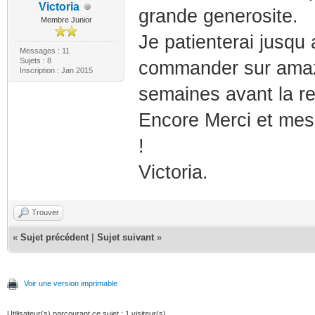
Victoria
grande generosite.
Membre Junior
Je patienterai jusqu
Messages : 11
Sujets : 8
commander sur amaz
Inscription : Jan 2015
semaines avant la re
Encore Merci et mes
!
Victoria.
Trouver
«
Sujet précédent
|
Sujet suivant
»
Voir une version imprimable
Utilisateur(s) parcourant ce sujet : 1 visiteur(s)