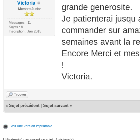
Victoria
grande generosite.
Membre Junior
Je patienterai jusqu
Messages : 11
Sujets : 8
commander sur amaz
Inscription : Jan 2015
semaines avant la re
Encore Merci et mes
!
Victoria.
Trouver
«
Sujet précédent
|
Sujet suivant
»
Voir une version imprimable
Utilisateur(s) parcourant ce sujet : 1 visiteur(s)