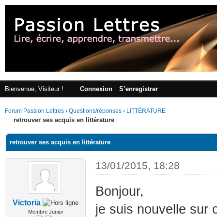
Bienvenue, Visiteur !
Connexion
S’enregistrer
Forum Passion Lettres
›
Questions/réponses
›
LITTÉRATURE
retrouver ses acquis en littérature
retrouver ses acquis en littérature
13/01/2015, 18:28
Bonjour,
Victoria
je suis nouvelle sur
Membre Junior