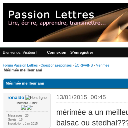
Bienvenue, Visiteur !
Connexion
S’enregistrer
Forum Passion Lettres
›
Questions/réponses
›
ÉCRIVAINS
›
Mérimée
Mérimée meilleur ami
Mérimée meilleur ami
13/01/2015, 00:45
ronaldo
Membre Junior
mérimée a un meilleu
Messages : 23
Sujets : 18
balsac ou stedhal??
Inscription : Jan 2015