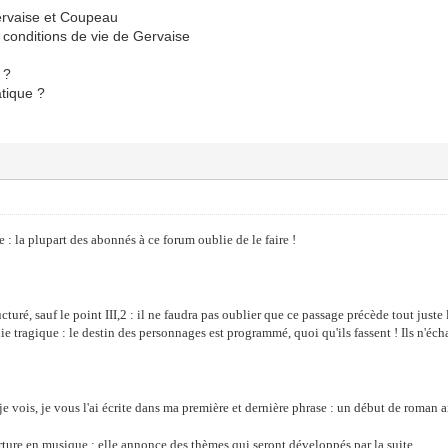
Gervaise et Coupeau
 conditions de vie de Gervaise
 ?
atique ?
e : la plupart des abonnés à ce forum oublie de le faire !
ructuré, sauf le point III,2 : il ne faudra pas oublier que ce passage précède tout juste
nie tragique : le destin des personnages est programmé, quoi qu'ils fassent ! Ils n'éch
 vois, je vous l'ai écrite dans ma première et dernière phrase : un début de roman a
ure en musique : elle annonce des thèmes qui seront développés par la suite.