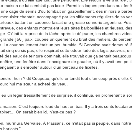
e expliqua qu’elle attendait une personne. Elle retourna vers la rue ; p
a maison ne lui semblait pas laide. Parmi les loques pendues aux fenêtr
, une cage de serins d’où tombait un gazouillement, des miroirs à barbe
menuisier chantait, accompagné par les sifflements réguliers de sa varl
rteaux battant en cadence faisait une grosse sonnerie argentine. Puis,
ntrevue, des enfants montraient leurs têtes barbouillées et rieuses, d
ge. C’était la reprise de la tâche après le déjeuner, les chambres vid
 grande [ 56 ] paix, coupée uniquement du bruit des métiers, du bercem
. La cour seulement était un peu humide. Si Gervaise avait demeuré là,
t fait cinq ou six pas, elle respirait cette odeur fade des logis pauvres
é des eaux de teinture dominait, elle trouvait que ça sentait beaucoup
 fenêtre, une fenêtre dans l’encoignure de gauche, où il y avait une peti
nçaient à s’enrouler autour d’un berceau de ficelles.
ttendre, hein ? dit Coupeau, qu’elle entendit tout d’un coup près d’elle.
ujourd’hui ma sœur a acheté du veau.
 eu un léger tressaillement de surprise, il continua, en promenant à so
 maison. C’est toujours loué du haut en bas. Il y a trois cents locataire
cabinet… On serait bien ici, n’est-ce pas ?
en, murmura Gervaise. À Plassans, ce n’était pas si peuplé, dans notre 
 haricots."