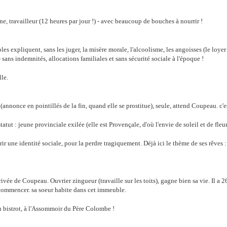
e, travailleur (12 heures par jour !) - avec beaucoup de bouches à nourrir !
es expliquent, sans les juger, la misère morale, l'alcoolisme, les angoisses (le loyer 
- sans indemnités, allocations familiales et sans sécurité sociale à l'époque !
le.
 (annonce en pointillés de la fin, quand elle se prostitue), seule, attend Coupeau. c'e
statut : jeune provinciale exilée (elle est Provençale, d'où l'envie de soleil et de fl
ir une identité sociale, pour la perdre tragiquement. Déjà ici le thème de ses rêves
rrivée de Coupeau. Ouvrier zingueur (travaille sur les toits), gagne bien sa vie. Il a 
 commencer. sa soeur habite dans cet immeuble.
u bistrot, à l'Assommoir du Père Colombe !