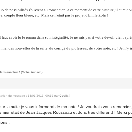
 de possibilités s'ouvrent au romancier : à ce moment de cette histoire, il aurait p
e, couple fleur bleue, etc. Mais ce n'était pas le projet d'Émile Zola !
il faut avoir lu le roman dans son intégralité. Je ne sais pas si votre devoir vient aprè
ner des nouvelles de la suite, du corrigé du professeur, de votre note, etc ! Je m'y i
feris anatibus !
(Michel Audiard)
ication du message : 13/01/2015, 00:15 par
Cecilia
.)
r la suite je vous informerai de ma note ! Je voudrais vous remercier
mier était de Jean Jacques Rousseau et donc très différent) ! Merci po
ions :