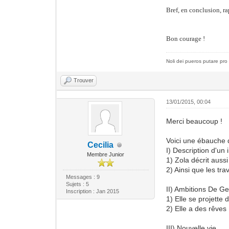
Bref, en conclusion, r
Bon courage !
Noli dei pueros putare pro 
Trouver
13/01/2015, 00:04
Merci beaucoup !
Voici une ébauche 
Cecilia
I) Description d'u
Membre Junior
1) Zola décrit aussi
2) Ainsi que les trav
Messages : 9
Sujets : 5
II) Ambitions De Ge
Inscription : Jan 2015
1) Elle se projette
2) Elle a des rêves
III) Nouvelle vie