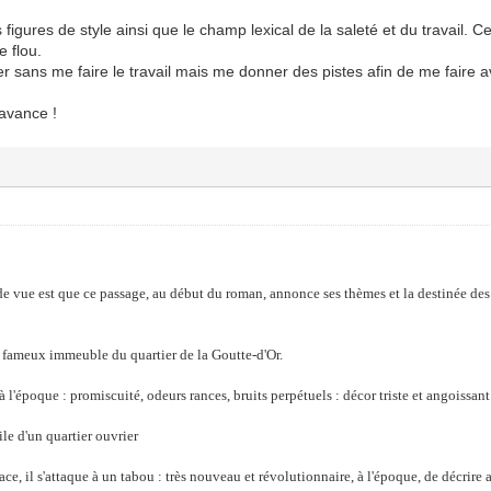
s figures de style ainsi que le champ lexical de la saleté et du travail.
 flou.
 sans me faire le travail mais me donner des pistes afin de me faire a
avance !
 de vue est que ce passage, au début du roman, annonce ses thèmes et la destinée de
e fameux immeuble du quartier de la Goutte-d'Or.
 à l'époque : promiscuité, odeurs rances, bruits perpétuels : décor triste et angoissan
ile d'un quartier ouvrier
e, il s'attaque à un tabou : très nouveau et révolutionnaire, à l'époque, de décrire ai