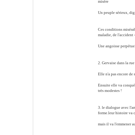
misère
Un peuple sérieux, dign
Ces conditions misérabl
maladie, de l'accident 
Une angoisse perpétuel
2. Gervaise dans la rue
Elle n'a pas encore de 
Ensuite elle va conquér
très modestes !
3. le dialogue avec l'a
forme.leur histoire va
mais il va l'emmener a