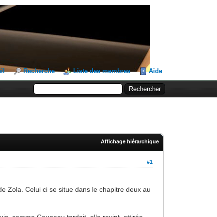
il
Recherche
Liste des membres
Aide
Affichage hiérarchique
#1
e Zola. Celui ci se situe dans le chapitre deux au