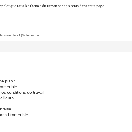
appeler que tous les thèmes du roman sont présents dans cette page.
feris anatibus !
(Michel Audiard)
de plan :
n immeuble
 les conditions de travail
ailleurs
rvaise
 dans l'immeuble