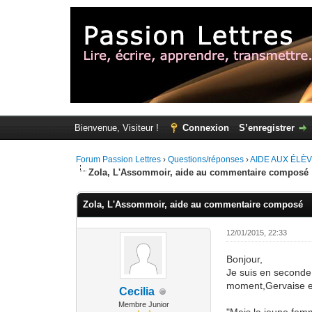
Bienvenue, Visiteur !
Connexion
S’enregistrer
Forum Passion Lettres
›
Questions/réponses
›
AIDE AUX ÉLÈ
Zola, L'Assommoir, aide au commentaire composé
Zola, L'Assommoir, aide au commentaire composé
12/01/2015, 22:33
Bonjour,
Je suis en seconde 
moment,Gervaise ent
Cecilia
Membre Junior