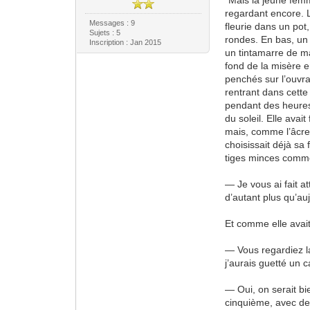
"Mais la jeune femm
regardant encore. L
Messages : 9
fleurie dans un pot
Sujets : 5
rondes. En bas, un 
Inscription : Jan 2015
un tintamarre de ma
fond de la misère e
penchés sur l’ouvra
rentrant dans cette
pendant des heures
du soleil. Elle avai
mais, comme l’âcret
choisissait déjà sa
tiges minces comme
— Je vous ai fait a
d’autant plus qu’a
Et comme elle avait
— Vous regardiez la
j’aurais guetté un 
— Oui, on serait bi
cinquième, avec des