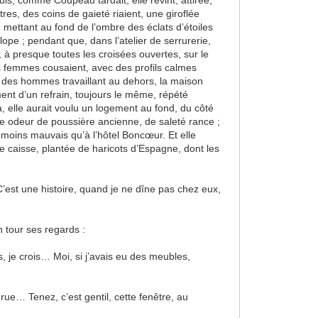
uis, comme Coupeau tardait, elle revint, attirée,
es, des coins de gaieté riaient, une giroflée
 mettant au fond de l’ombre des éclats d’étoiles
ope ; pendant que, dans l’atelier de serrurerie,
 à presque toutes les croisées ouvertes, sur le
es femmes cousaient, avec des profils calmes
es des hommes travaillant au dehors, la maison
ent d’un refrain, toujours le même, répété
 elle aurait voulu un logement au fond, du côté
, une odeur de poussière ancienne, de saleté rance ;
 moins mauvais qu’à l’hôtel Boncœur. Et elle
te caisse, plantée de haricots d’Espagne, dont les
 C’est une histoire, quand je ne dîne pas chez eux,
n tour ses regards :
s, je crois… Moi, si j’avais eu des meubles,
rue… Tenez, c’est gentil, cette fenêtre, au