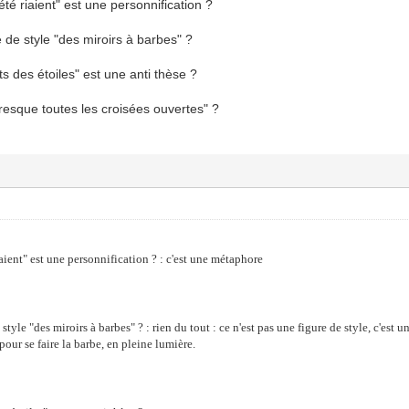
été riaient" est une personnification ?
re de style "des miroirs à barbes" ?
ts des étoiles" est une anti thèse ?
 presque toutes les croisées ouvertes" ?
iaient" est une personnification ? : c'est une métaphore
de style "des miroirs à barbes" ? : rien du tout : ce n'est pas une figure de style, c'e
pour se faire la barbe, en pleine lumière.