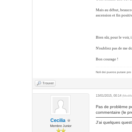
Mais au début, beaucoup
ascension et fin positiv
Bien sûr, pour le voir, 
N'oubliez pas de me don
Bon courage !
Noli dei pueros putare pro 
Trouver
13/01/2015, 00:14
(Modif
Pas de problème pou
commentaire (le pre
Cecilia
J'ai quelques quest
Membre Junior