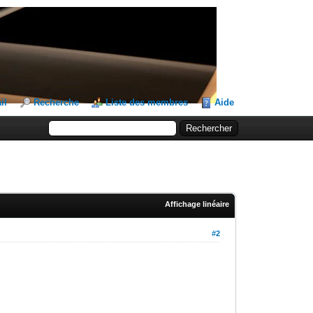
il
Recherche
Liste des membres
Aide
Affichage linéaire
#2