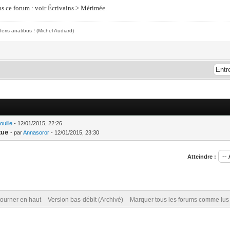
ns ce forum : voir É
crivains > Mérimée.
feris anatibus !
(Michel Audiard)
ouille
- 12/01/2015, 22:26
tue
- par
Annasoror
- 12/01/2015, 23:30
Atteindre :
ourner en haut
Version bas-débit (Archivé)
Marquer tous les forums comme lus