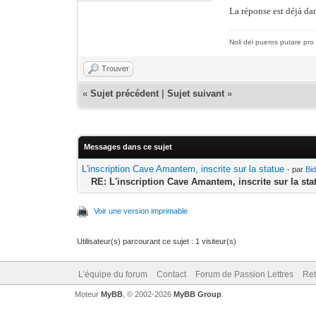
La réponse est déjà da
Noli dei pueros putare pro 
Trouver
«
Sujet précédent
|
Sujet suivant
»
Messages dans ce sujet
L'inscription Cave Amantem, inscrite sur la statue
- par
Bid
RE: L'inscription Cave Amantem, inscrite sur la sta
Voir une version imprimable
Utilisateur(s) parcourant ce sujet : 1 visiteur(s)
L’équipe du forum
Contact
Forum de Passion Lettres
Ret
Moteur
MyBB
, © 2002-2026
MyBB Group
.