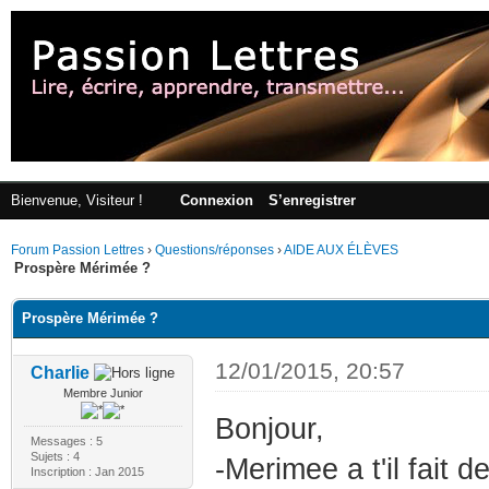
Bienvenue, Visiteur !
Connexion
S’enregistrer
Forum Passion Lettres
›
Questions/réponses
›
AIDE AUX ÉLÈVES
Prospère Mérimée ?
Prospère Mérimée ?
12/01/2015, 20:57
Charlie
Membre Junior
Bonjour,
Messages : 5
Sujets : 4
-Merimee a t'il fait d
Inscription : Jan 2015