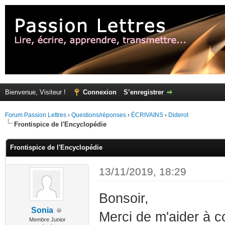
Bienvenue, Visiteur !
Connexion
S’enregistrer
Forum Passion Lettres
›
Questions/réponses
›
ÉCRIVAINS
›
Diderot
Frontispice de l'Encyclopédie
Frontispice de l'Encyclopédie
13/11/2019, 18:29
Bonsoir,
Sonia
Merci de m'aider à c
Membre Junior