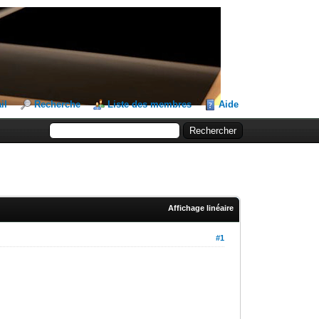
il
Recherche
Liste des membres
Aide
Affichage linéaire
#1