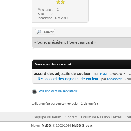
Messages : 13
Sujets : 12
Inscription : Oct 2014
Trouver
«
Sujet précédent
|
Sujet suivant
»
Messages dans ce sujet
accord des adjectifs de couleur
- par
TOM
- 22/03/2018, 13
RE: accord des adjectifs de couleur
- par
Annasoror
- 22/0
Voir une version imprimable
Utilisateur(s) parcourant ce sujet : 1 visiteur(s)
L’équipe du forum
Contact
Forum de Passion Lettres
Ret
Moteur
MyBB
, © 2002-2026
MyBB Group
.