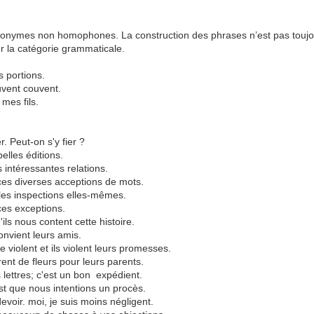
onymes non homophones. La construction des phrases n’est pas toujo
ier la catégorie grammaticale.
 portions.
uvent couvent.
 mes fils.
. Peut-on s'y fier ?
elles éditions.
s intéressantes relations.
ces diverses acceptions de mots.
les inspections elles-mêmes.
ces exceptions.
'ils nous content cette histoire.
convient leurs amis.
re violent et ils violent leurs promesses.
nt de fleurs pour leurs parents.
s lettres; c'est un bon expédient.
est que nous intentions un procès.
 devoir. moi, je suis moins négligent.