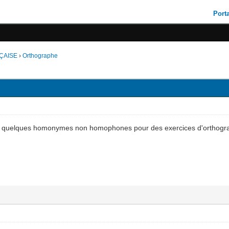
Porta
ÇAISE
›
Orthographe
he quelques homonymes non homophones pour des exercices d'orthogra