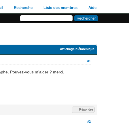
il
Recherche
Liste des membres
Aide
Affichage hiérarchique
#1
phe. Pouvez-vous m'aider ? merci.
Répondre
#2