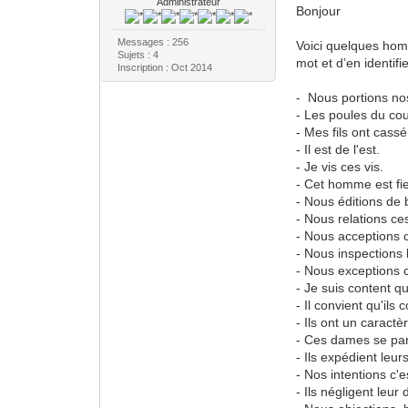
Administrateur
Bonjour
Messages : 256
Voici quelques hom
Sujets : 4
mot et d’en identif
Inscription : Oct 2014
- Nous portions nos
- Les poules du co
- Mes fils ont cassé
- Il est de l'est.
- Je vis ces vis.
- Cet homme est fier
- Nous éditions de b
- Nous relations ce
- Nous acceptions 
- Nous inspections 
- Nous exceptions 
- Je suis content qu
- Il convient qu'ils 
- Ils ont un caractè
- Ces dames se pare
- Ils expédient leur
- Nos intentions c'
- Ils négligent leur