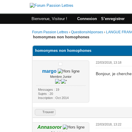
Bienvenue, Visiteur !
Connexion
S’enregistrer
Forum Passion Lettres
›
Questions/réponses
›
LANGUE FRAN
homonymes non homophones
homonymes non homophones
22/03/2018, 13:18
margo
Bonjour, je cherc
Membre Junior
Messages : 19
Sujets : 20
Inscription : Oct 2014
Trouver
22/03/2018, 13:22
Annasoror