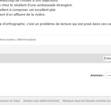
beaucoup de choses à vos objections.
ris chez le résident d'une ambassade étrangère.
cellent à composer cet excellent plat.
ent d'un affluent de la rivière.
e d'orthographe, c'est un problème de lecture qui est posé dans ces ca
feris anatibus !
(Michel Audiard)
Atteindre :
ourner en haut
Version bas-débit (Archivé)
Marquer tous les forums comme lus