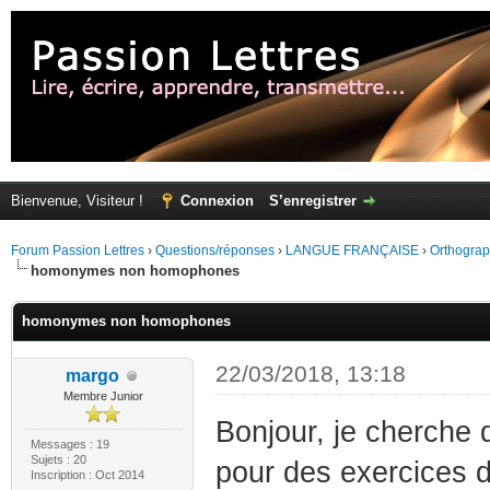
Bienvenue, Visiteur !
Connexion
S’enregistrer
Forum Passion Lettres
›
Questions/réponses
›
LANGUE FRANÇAISE
›
Orthogra
homonymes non homophones
homonymes non homophones
22/03/2018, 13:18
margo
Membre Junior
Bonjour, je cherch
Messages : 19
Sujets : 20
pour des exercices 
Inscription : Oct 2014