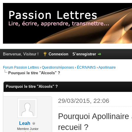
Bienvenue, Visiteur !
Connexion
S’enregistrer
Forum Passion Lettres
›
Questions/réponses
›
ÉCRIVAINS
›
Apollinaire
Pourquoi le titre "Alcools" ?
Pourquoi le titre "Alcools" ?
29/03/2015, 22:06
Pourquoi Apollinaire a
Leah
recueil ?
Membre Junior