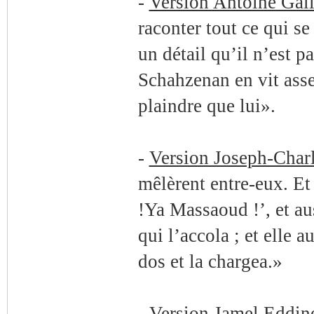
-
Version Antoine Gal
raconter tout ce qui se
un détail qu’il n’est pa
Schahzenan en vit asse
plaindre que lui».
-
Version Joseph-Char
mêlèrent entre-eux. E
!Ya Massaoud !’, et aus
qui l’accola ; et elle a
dos et la chargea.»
-
Version Jamel Eddin