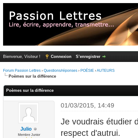
Bienvenue, Visiteur !
Connexion
S’enregistrer
Forum Passion Lettres
›
Questions/réponses
›
POÉSIE
›
AUTEURS
Poèmes sur la différence
Poèmes sur la différence
01/03/2015, 14:49
Je voudrais étudier 
Julio
respect d'autrui.
Membre Junior