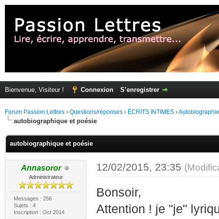
Bienvenue, Visiteur !
Connexion
S’enregistrer
Forum Passion Lettres
›
Questions/réponses
›
ÉCRITS INTIMES
›
Autobiographi
autobiographique et poésie
autobiographique et poésie
12/02/2015, 23:35
(Modifi
Annasoror
Administrateur
Bonsoir,
Messages : 256
Sujets : 4
Attention ! je "je" lyri
Inscription : Oct 2014