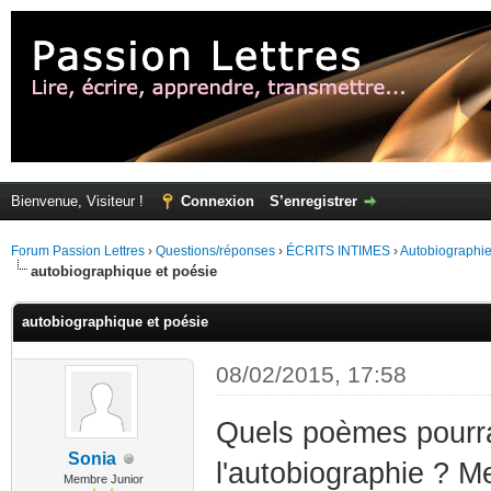
Bienvenue, Visiteur !
Connexion
S’enregistrer
Forum Passion Lettres
›
Questions/réponses
›
ÉCRITS INTIMES
›
Autobiographi
autobiographique et poésie
autobiographique et poésie
08/02/2015, 17:58
Quels poèmes pourrai
Sonia
l'autobiographie ? Me
Membre Junior