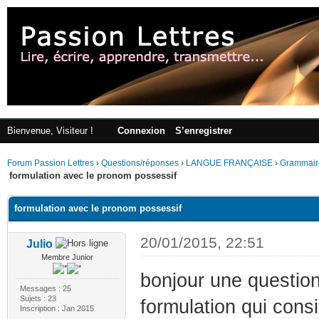
Bienvenue, Visiteur !
Connexion
S’enregistrer
Forum Passion Lettres
›
Questions/réponses
›
LANGUE FRANÇAISE
›
Grammair
formulation avec le pronom possessif
formulation avec le pronom possessif
20/01/2015, 22:51
Julio
Membre Junior
bonjour une questio
Messages : 25
Sujets : 23
formulation qui cons
Inscription : Jan 2015