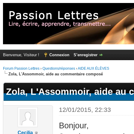
Bienvenue, Visiteur !
Connexion
S’enregistrer
Forum Passion Lettres
›
Questions/réponses
›
AIDE AUX ÉLÈVES
Zola, L'Assommoir, aide au commentaire composé
Zola, L'Assommoir, aide au
12/01/2015, 22:33
Bonjour,
Cecilia