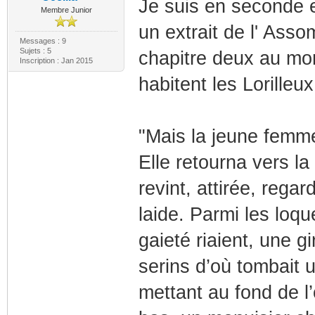
Je suis en seconde e
Membre Junior
un extrait de l' Asso
Messages : 9
Sujets : 5
chapitre deux au mo
Inscription : Jan 2015
habitent les Lorilleux
"Mais la jeune femme
Elle retourna vers la
revint, attirée, rega
laide. Parmi les loq
gaieté riaient, une g
serins d’où tombait 
mettant au fond de l