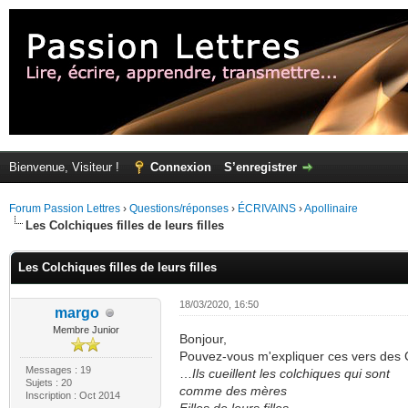
Bienvenue, Visiteur !
Connexion
S’enregistrer
Forum Passion Lettres
›
Questions/réponses
›
ÉCRIVAINS
›
Apollinaire
Les Colchiques filles de leurs filles
Les Colchiques filles de leurs filles
18/03/2020, 16:50
margo
Membre Junior
Bonjour,
Pouvez-vous m'expliquer ces vers des 
Messages : 19
…
Ils cueillent les colchiques qui sont
Sujets : 20
comme des mères
Inscription : Oct 2014