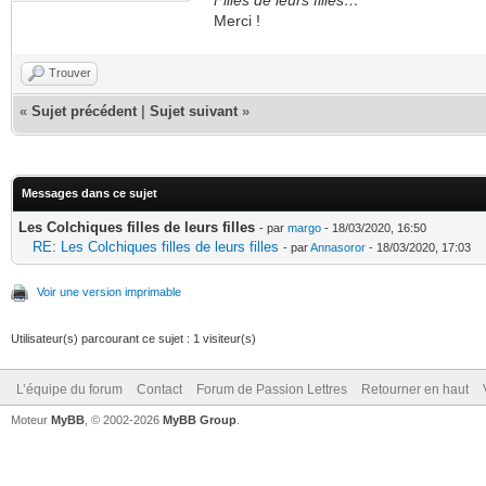
Filles de leurs filles…
Merci !
Trouver
«
Sujet précédent
|
Sujet suivant
»
Messages dans ce sujet
Les Colchiques filles de leurs filles
- par
margo
- 18/03/2020, 16:50
RE: Les Colchiques filles de leurs filles
- par
Annasoror
- 18/03/2020, 17:03
Voir une version imprimable
Utilisateur(s) parcourant ce sujet : 1 visiteur(s)
L’équipe du forum
Contact
Forum de Passion Lettres
Retourner en haut
Moteur
MyBB
, © 2002-2026
MyBB Group
.