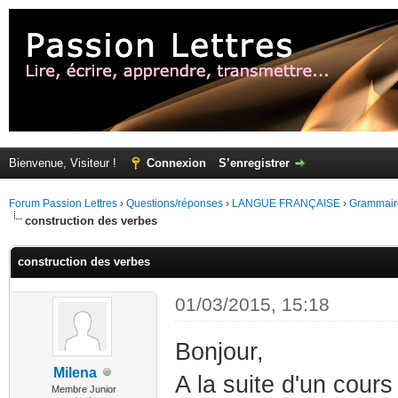
Bienvenue, Visiteur !
Connexion
S’enregistrer
Forum Passion Lettres
›
Questions/réponses
›
LANGUE FRANÇAISE
›
Grammair
construction des verbes
construction des verbes
01/03/2015, 15:18
Bonjour,
Milena
A la suite d'un cours
Membre Junior