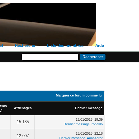
il
Recherche
Liste des membres
Aide
Marquer ce forum comme lu
nses
Affichages
Dernier message
c
]
13/01/2015, 19:39
15 135
Dernier message
:
ronaldo
13/01/2015, 22:18
12 007
Dernier message
:
Annasoror