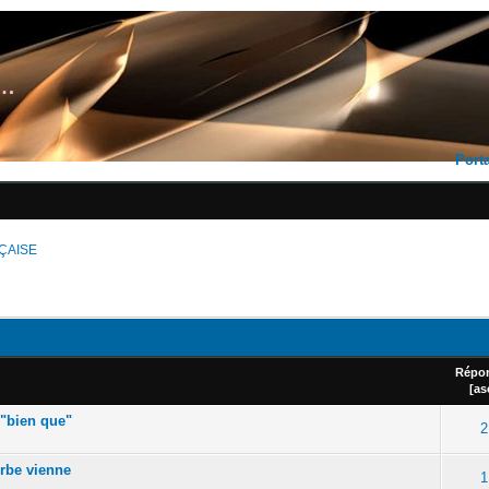
Porta
ÇAISE
Répo
[
as
"bien que"
2
rbe vienne
1