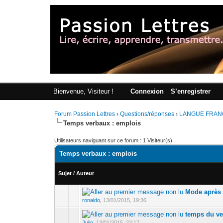
Bienvenue, Visiteur !
Connexion
S’enregistrer
Forum Passion Lettres
›
Questions/réponses
›
LANGUE FRAN
Temps verbaux : emplois
Utilisateurs naviguant sur ce forum : 1 Visiteur(s)
Temps verbaux : emplois
Sujet
/
Auteur
Mode après 
ronaldo
,
13/01/2015, 19:36
temps du ve
Julio
,
13/01/2015, 22:17