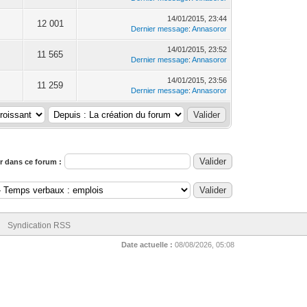
14/01/2015, 23:44
12 001
Dernier message
:
Annasoror
14/01/2015, 23:52
11 565
Dernier message
:
Annasoror
14/01/2015, 23:56
11 259
Dernier message
:
Annasoror
 dans ce forum :
Syndication RSS
Date actuelle :
08/08/2026, 05:08