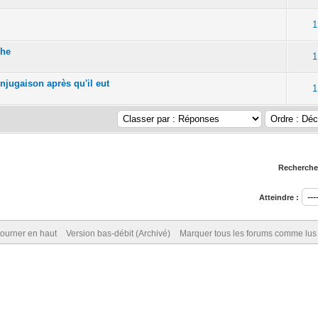
1
che
1
njugaison après qu'il eut
1
Rechercher
Atteindre :
ourner en haut
Version bas-débit (Archivé)
Marquer tous les forums comme lus