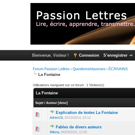
Bienvenue, Visiteur !
Connexion
S’enregistrer
Forum Passion Lettres
›
Questions/réponses
›
ÉCRIVAINS
La Fontaine
Utilisateurs naviguant sur ce forum : 1 Visiteur(s)
La Fontaine
Sujet
/
Auteur
[
desc
]
Explication de textes La Fontaine
Adrien18
,
25/10/2014, 22:12
Fables de divers auteurs
Milena
,
06/03/2015, 12:56