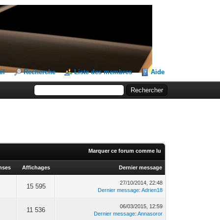
il
Recherche
Liste des membres
Aide
Marquer ce forum comme lu
nses
Affichages
Dernier message
27/10/2014, 22:48
15 595
Dernier message
:
Adrien18
06/03/2015, 12:59
11 536
Dernier message
:
Annasoror