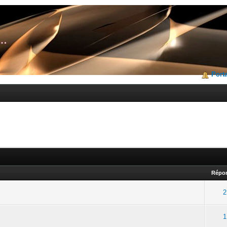
Porta
Répo
2
1