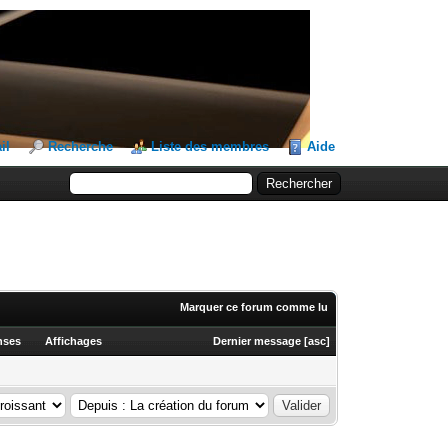
il
Recherche
Liste des membres
Aide
Marquer ce forum comme lu
nses
Affichages
Dernier message
[
asc
]