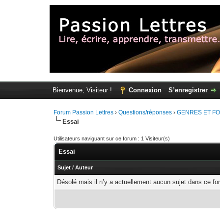
Bienvenue, Visiteur !
Connexion
S’enregistrer
Forum Passion Lettres
›
Questions/réponses
›
GENRES ET FO
Essai
Utilisateurs naviguant sur ce forum : 1 Visiteur(s)
Essai
Sujet
/
Auteur
Désolé mais il n’y a actuellement aucun sujet dans ce fo