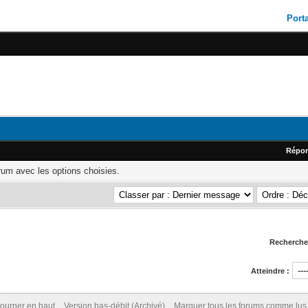
Porta
Répo
rum avec les options choisies.
Rechercher
Atteindre :
ourner en haut
Version bas-débit (Archivé)
Marquer tous les forums comme lus