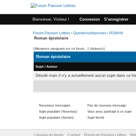
Bienvenue, Visiteur !
Connexion
S’enregistrer
Forum Passion Lettres
›
Questions/réponses
›
ROMAN
Roman épistolaire
Utilisateurs naviguant sur ce forum : 1 Visiteur(s)
Roman épistolaire
Sujet
/
Auteur
Désolé mais il n’y a actuellement aucun sujet dans ce fo
Nouveaux messages
Pas de nouveau message
Sujet populaire (Nouveau)
Vous avez participé à ce sujet
Sujet populaire (Ancien)
Sujet fermé
L’équipe du forum
Contact
Forum de Passion Lettres
Ret