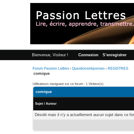
Bienvenue, Visiteur !
Connexion
S’enregistrer
Forum Passion Lettres
›
Questions/réponses
›
REGISTRES
comique
Utilisateurs naviguant sur ce forum : 1 Visiteur(s)
comique
Sujet
/
Auteur
Désolé mais il n’y a actuellement aucun sujet dans ce fo