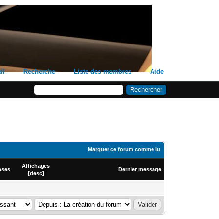
il
Recherche
Liste des membres
Aide
Marquer ce forum comme lu
Affichages
nses
Dernier message
[
desc
]