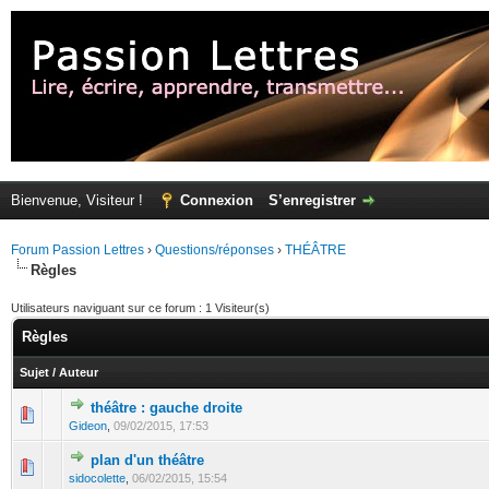
Bienvenue, Visiteur !
Connexion
S’enregistrer
Forum Passion Lettres
›
Questions/réponses
›
THÉÂTRE
Règles
Utilisateurs naviguant sur ce forum : 1 Visiteur(s)
Règles
Sujet
/
Auteur
théâtre : gauche droite
Gideon
,
09/02/2015, 17:53
plan d'un théâtre
sidocolette
,
06/02/2015, 15:54