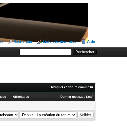
il
Recherche
Liste des membres
Aide
Marquer ce forum comme lu
nses
Affichages
Dernier message
[
asc
]