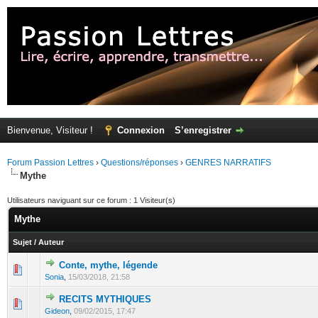
Bienvenue, Visiteur !
Connexion
S’enregistrer
Forum Passion Lettres
›
Questions/réponses
›
GENRES NARRATIFS
Mythe
Utilisateurs naviguant sur ce forum : 1 Visiteur(s)
Mythe
Sujet
/
Auteur
Conte, mythe, légende
Sonia
,
15/03/2018, 21:58
RECITS MYTHIQUES
Gideon
,
09/02/2015, 17:47