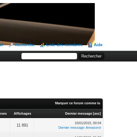
il
Recherche
Liste des membres
Aide
Marquer ce forum comme lu
nses
Affichages
Dernier message
[
asc
]
15/01/2015, 00:04
11 891
Dernier message
:
Annasoror