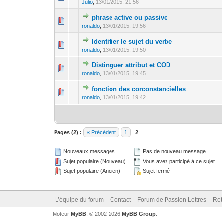
Julio
,
13/01/2015, 21:56
phrase active ou passive
ronaldo
,
13/01/2015, 19:56
Identifier le sujet du verbe
ronaldo
,
13/01/2015, 19:50
Distinguer attribut et COD
ronaldo
,
13/01/2015, 19:45
fonction des corconstancielles
ronaldo
,
13/01/2015, 19:42
Pages (2) :
« Précédent
1
2
Nouveaux messages
Pas de nouveau message
Sujet populaire (Nouveau)
Vous avez participé à ce sujet
Sujet populaire (Ancien)
Sujet fermé
L’équipe du forum
Contact
Forum de Passion Lettres
Ret
Moteur
MyBB
, © 2002-2026
MyBB Group
.