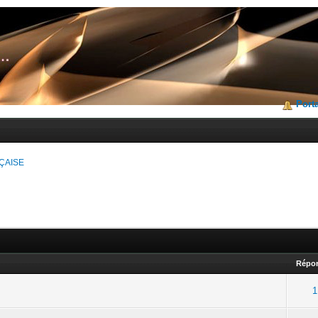
Porta
ÇAISE
Répo
1