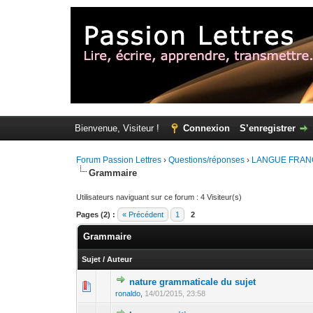
Bienvenue, Visiteur !
Connexion
S’enregistrer
Forum Passion Lettres
›
Questions/réponses
›
LANGUE FRAN
Grammaire
Utilisateurs naviguant sur ce forum : 4 Visiteur(s)
Pages (2) :
« Précédent
1
2
Grammaire
Sujet
/
Auteur
nature grammaticale du sujet
ronaldo
,
14/01/2015, 23:58