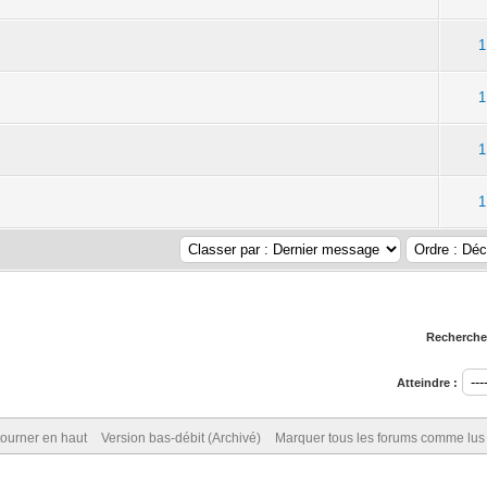
1
1
1
1
Rechercher
Atteindre :
ourner en haut
Version bas-débit (Archivé)
Marquer tous les forums comme lus