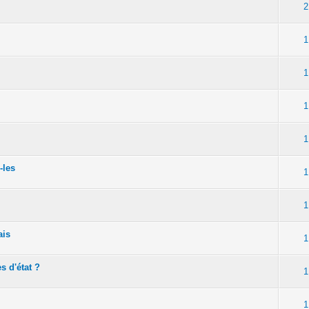
2
1
1
1
1
z-les
1
1
çais
1
s d'état ?
1
1