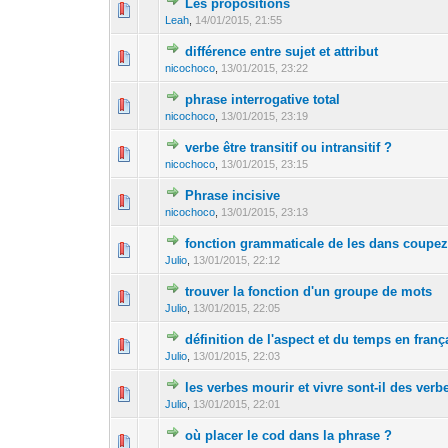
Les propositions
Leah
,
14/01/2015, 21:55
différence entre sujet et attribut
nicochoco
,
13/01/2015, 23:22
phrase interrogative total
nicochoco
,
13/01/2015, 23:19
verbe être transitif ou intransitif ?
nicochoco
,
13/01/2015, 23:15
Phrase incisive
nicochoco
,
13/01/2015, 23:13
fonction grammaticale de les dans coupe
Julio
,
13/01/2015, 22:12
trouver la fonction d'un groupe de mots
Julio
,
13/01/2015, 22:05
définition de l'aspect et du temps en fran
Julio
,
13/01/2015, 22:03
les verbes mourir et vivre sont-il des verbe
Julio
,
13/01/2015, 22:01
où placer le cod dans la phrase ?