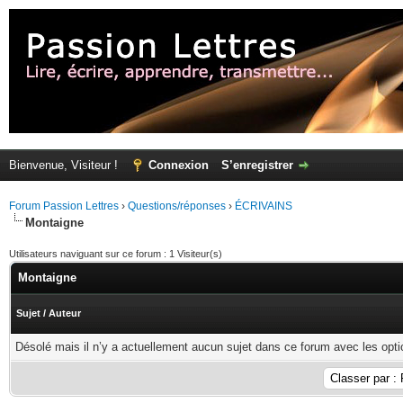
Bienvenue, Visiteur !
Connexion
S’enregistrer
Forum Passion Lettres
›
Questions/réponses
›
ÉCRIVAINS
Montaigne
Utilisateurs naviguant sur ce forum : 1 Visiteur(s)
Montaigne
Sujet
/
Auteur
Désolé mais il n’y a actuellement aucun sujet dans ce forum avec les opti