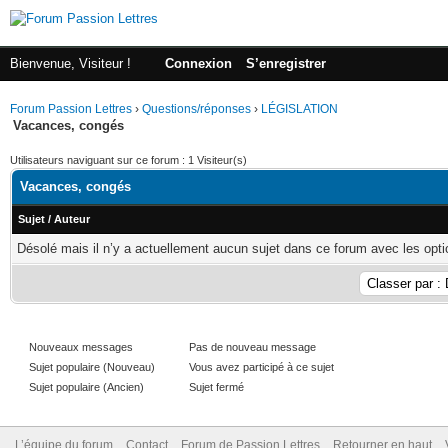
Bienvenue, Visiteur !
Connexion
S’enregistrer
Forum Passion Lettres
›
Questions/réponses
›
LÉGISLATION
Vacances, congés
Utilisateurs naviguant sur ce forum : 1 Visiteur(s)
Vacances, congés
Sujet
/
Auteur
Désolé mais il n’y a actuellement aucun sujet dans ce forum avec les opti
Nouveaux messages
Pas de nouveau message
Sujet populaire (Nouveau)
Vous avez participé à ce sujet
Sujet populaire (Ancien)
Sujet fermé
L’équipe du forum
Contact
Forum de Passion Lettres
Retourner en haut