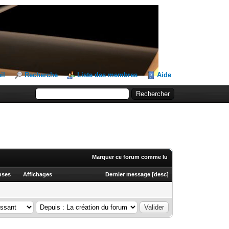
il
Recherche
Liste des membres
Aide
Marquer ce forum comme lu
nses
Affichages
Dernier message
[
desc
]