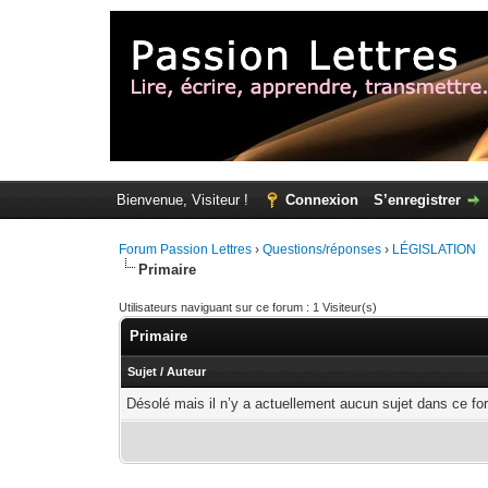
Bienvenue, Visiteur !
Connexion
S’enregistrer
Forum Passion Lettres
›
Questions/réponses
›
LÉGISLATION
Primaire
Utilisateurs naviguant sur ce forum : 1 Visiteur(s)
Primaire
Sujet
/
Auteur
Désolé mais il n’y a actuellement aucun sujet dans ce fo