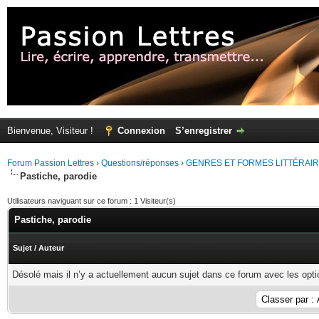
Bienvenue, Visiteur !
Connexion
S’enregistrer
Forum Passion Lettres
›
Questions/réponses
›
GENRES ET FORMES LITTÉRAI
Pastiche, parodie
Utilisateurs naviguant sur ce forum : 1 Visiteur(s)
Pastiche, parodie
Sujet
/
Auteur
Désolé mais il n’y a actuellement aucun sujet dans ce forum avec les opti