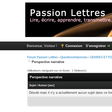
Bienvenue, Visiteur !
Connexion
S’enregistrer
Forum Passion Lettres
›
Questions/réponses
›
GENRES ET FO
Perspective narrative
Utilisateurs naviguant sur ce forum : 1 Visiteur(s)
Perspective narrative
Sujet
/
Auteur
[
asc
]
Désolé mais il n’y a actuellement aucun sujet dans ce fo