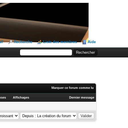
il
Recherche
Liste des membres
Aide
Marquer ce forum comme lu
nses
Affichages
Dernier message