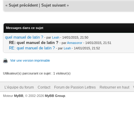
«
Sujet précédent
|
Sujet suivant
»
Messages dans ce sujet
quel manuel de latin ?
- par
Leah
- 14/01/2015, 21:50
RE: quel manuel de latin ?
- par
Annasoror
- 14/01/2015, 21:51
RE: quel manuel de latin ?
- par
Leah
- 14/01/2015, 21:52
Voir une version imprimable
Utilisateur(s) parcourant ce sujet : 1 visiteur(s)
L’équipe du forum
Contact
Forum de Passion Lettres
Retourner en haut
Moteur
MyBB
, © 2002-2026
MyBB Group
.