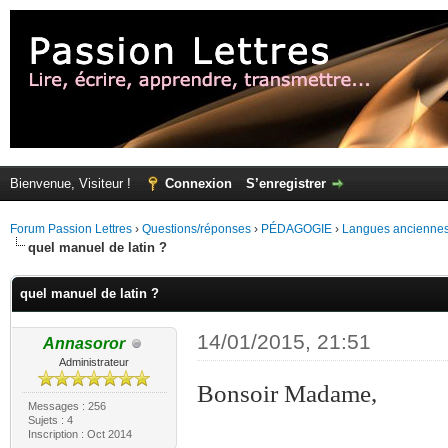
Bienvenue, Visiteur !
Connexion
S’enregistrer
Forum Passion Lettres
›
Questions/réponses
›
PÉDAGOGIE
›
Langues ancienne
quel manuel de latin ?
quel manuel de latin ?
14/01/2015, 21:51
Annasoror
Administrateur
Bonsoir Madame,
Messages : 256
Sujets : 4
Inscription : Oct 2014