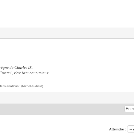
règne de Charles IX
.
t "merci", c'est beaucoup mieux.
feris anatibus !
(Michel Audiard)
Atteindre :