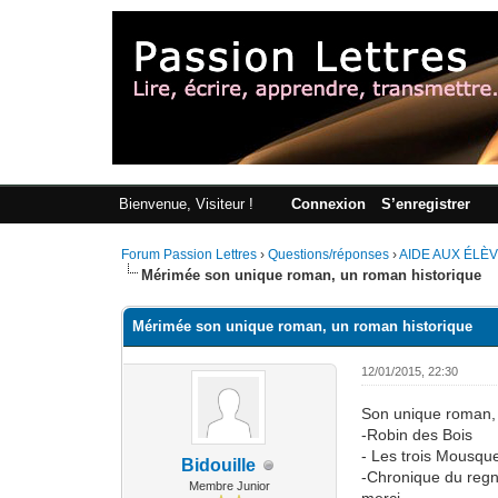
Bienvenue, Visiteur !
Connexion
S’enregistrer
Forum Passion Lettres
›
Questions/réponses
›
AIDE AUX ÉLÈ
Mérimée son unique roman, un roman historique
Mérimée son unique roman, un roman historique
12/01/2015, 22:30
Son unique roman, 
-Robin des Bois
- Les trois Mousque
Bidouille
-Chronique du regn
Membre Junior