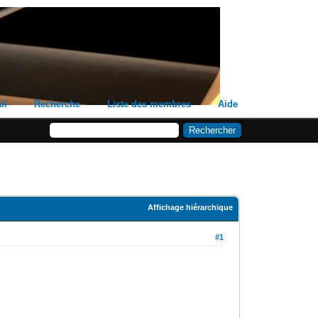
il
Recherche
Liste des membres
Aide
Affichage hiérarchique
#1