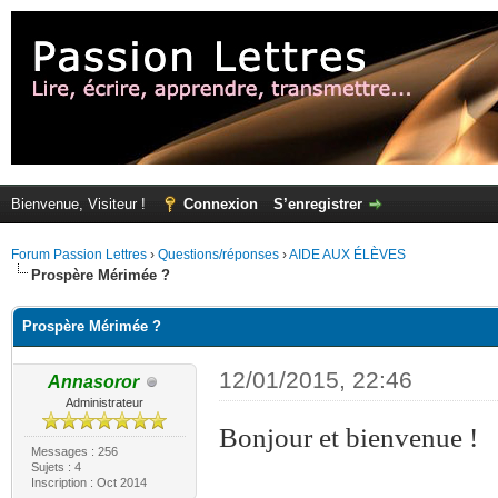
Bienvenue, Visiteur !
Connexion
S’enregistrer
Forum Passion Lettres
›
Questions/réponses
›
AIDE AUX ÉLÈVES
Prospère Mérimée ?
Prospère Mérimée ?
12/01/2015, 22:46
Annasoror
Administrateur
Bonjour et bienvenue !
Messages : 256
Sujets : 4
Inscription : Oct 2014